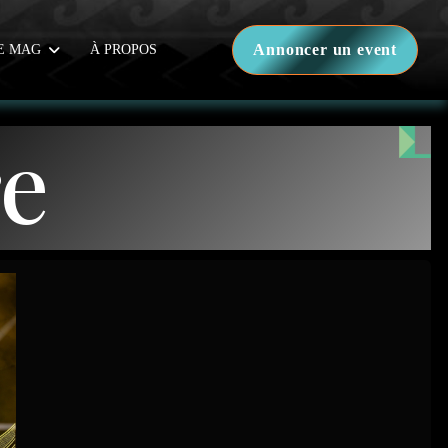
Annoncer un event
E MAG
À PROPOS
re