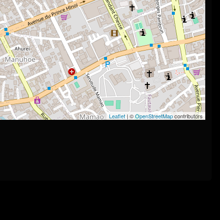
Leaflet
| ©
OpenStreetMap
contributors