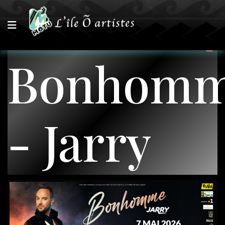
Bonhom
- Jarry