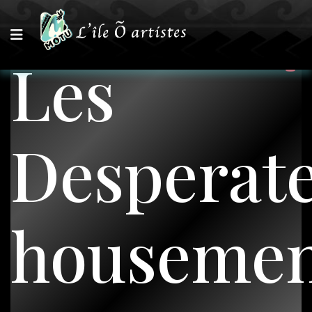
Les
Desperat
houseme