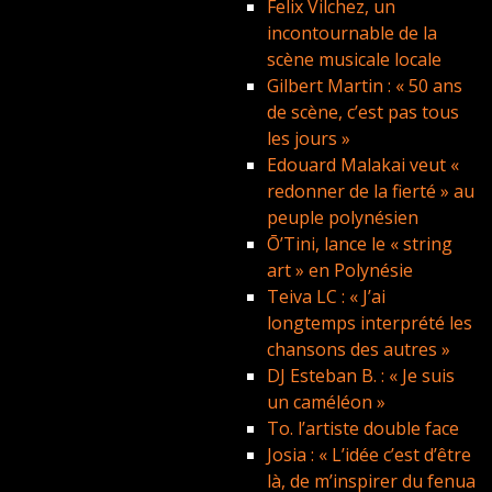
Felix Vilchez, un
incontournable de la
scène musicale locale
Gilbert Martin : « 50 ans
de scène, c’est pas tous
les jours »
Edouard Malakai veut «
redonner de la fierté » au
peuple polynésien
Ō’Tini, lance le « string
art » en Polynésie
Teiva LC : « J’ai
longtemps interprété les
chansons des autres »
DJ Esteban B. : « Je suis
un caméléon »
To. l’artiste double face
Josia : « L’idée c’est d’être
là, de m’inspirer du fenua