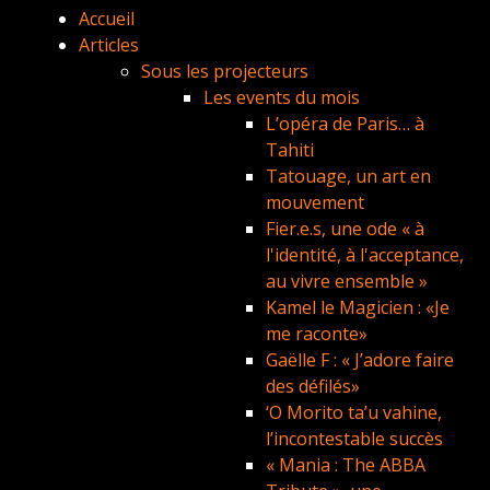
Accueil
Articles
Sous les projecteurs
Les events du mois
L’opéra de Paris… à
Tahiti
Tatouage, un art en
mouvement
Fier.e.s, une ode « à
l'identité, à l'acceptance,
au vivre ensemble »
Kamel le Magicien : «Je
me raconte»
Gaëlle F : « J’adore faire
des défilés»
‘O Morito ta’u vahine,
l’incontestable succès
« Mania : The ABBA