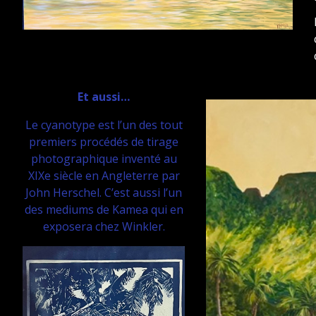
Et aussi…
Le cyanotype est l’un des tout
premiers procédés de tirage
photographique inventé au
XIXe siècle en Angleterre par
John Herschel.
C’est aussi l’un
des mediums de Kamea qui en
exposera chez Winkler.