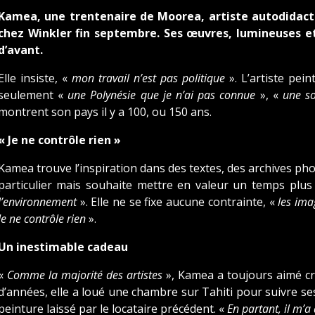
Kamea, une trentenaire de Moorea, artiste autodidact
chez Winkler fin septembre. Ses œuvres, lumineuses et
d’avant.
Elle insiste, «
mon travail n’est pas politique
». L’artiste pei
seulement «
une Polynésie que je n’ai pas connue
», «
une so
montrent son pays il y a 100, ou 150 ans.
« Je ne contrôle rien »
Kamea trouve l’inspiration dans des textes, des archives pho
particulier mais souhaite mettre en valeur un temps plus
l’environnement
». Elle ne se fixe aucune contrainte, «
les ima
Je ne contrôle rien
».
Un inestimable cadeau
«
Comme la majorité des artistes
», Kamea a toujours aimé cré
d’années, elle a loué une chambre sur Tahiti pour suivre se
peinture laissé par le locataire précédent. «
En partant, il m’a di