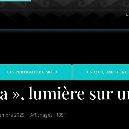
L
LES PORTRAITS DU MOTU
UN LIEU, UNE SCÈNE,
a », lumière sur u
tembre 2025
Affichages : 1351