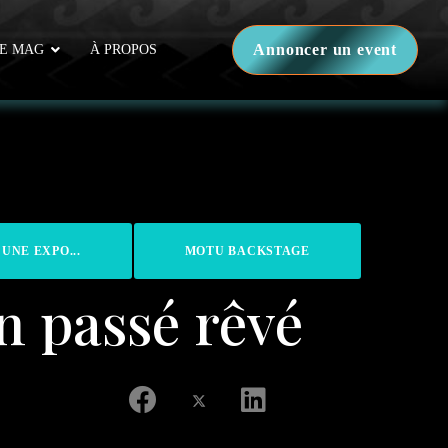
Annoncer un event
E MAG
À PROPOS
 UNE EXPO...
MOTU BACKSTAGE
n passé rêvé