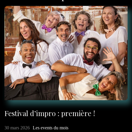
To. l’artiste double face
Yvon Teraitua, un adepte du
mixed media
Métal Pacifique, la mélodie de
l’enfer au paradis
Tahiti Electro Fest : faire
découvrir le potentiel des DJ
locaux
Fier.e.s, une ode « à l'identité, à
l'acceptance, au vivre ensemble
»
Un nouvel album pour Mitch
Festival d’impro : première !
Tevavae : « J’aime explorer de
nouvelles idées et techniques »
30 mars 2026
Les events du mois