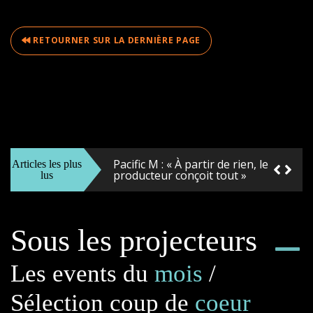
RETOURNER SUR LA DERNIÈRE PAGE
Tevavae : « J’aime explorer de
nouvelles idées et techniques »
Pierre Cosso présente Cosso &
Kion
Pacific M : « À partir de rien, le
Articles les plus
producteur conçoit tout »
lus
Felix Vilchez, un incontournable
de la scène musicale locale
Sous les projecteurs
Gaëlle F : « J’adore faire des
défilés»
Les events du
mois
/
Ō’Tini, lance le « string art » en
Sélection coup de
coeur
Polynésie