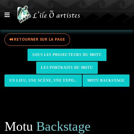
RETOURNER SUR LA PAGE
SOUS LES PROJECTEURS DU MOTU
LES PORTRAITS DU MOTU
UN LIEU, UNE SCÈNE, UNE EXPO...
MOTU BACKSTAGE
Motu
Backstage