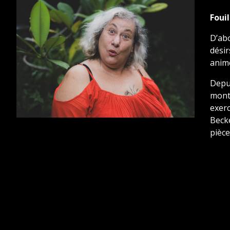
Foui
D’abo
désir
animé
Depu
monte
exer
Becke
pièce