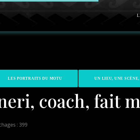
L
LES PORTRAITS DU MOTU
UN LIEU, UNE SCÈNE,
eri, coach, fait m
ichages : 399