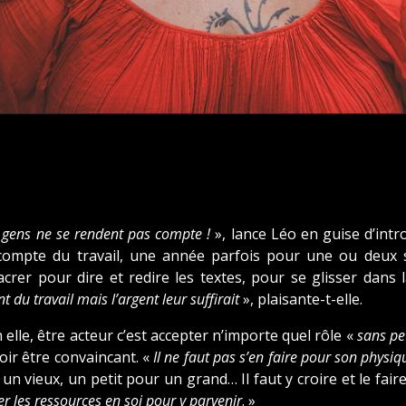
 gens ne se rendent pas compte !
», lance Léo en guise d’intr
compte du travail, une année parfois pour une ou deux so
crer pour dire et redire les textes, pour se glisser dans 
t du travail mais l’argent leur suffirait
», plaisante-t-elle.
 elle, être acteur c’est accepter n’importe quel rôle «
sans pe
ir être convaincant. «
Il ne faut pas s’en faire pour son physi
un vieux, un petit pour un grand… Il faut y croire et le faire
er les ressources en soi pour y parvenir
. »