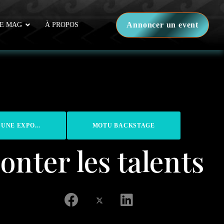
Annoncer un event
E MAG
À PROPOS
 UNE EXPO...
MOTU BACKSTAGE
onter les talents