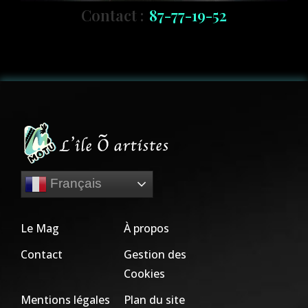
Contact :
7
-
1
9
-
5
2
7
-
7
8
Français
Le Mag
À propos
Contact
Gestion des
Cookies
Mentions légales
Plan du site