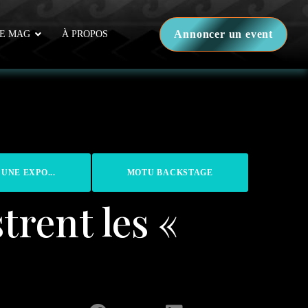
Annoncer un event
E MAG
À PROPOS
 UNE EXPO...
MOTU BACKSTAGE
trent les «