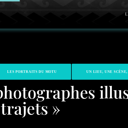
L
LES PORTRAITS DU MOTU
UN LIEU, UNE SCÈNE,
photographes illus
trajets »