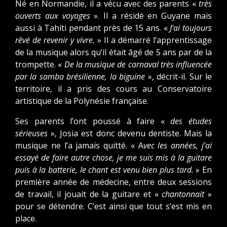
Né en Normandie, il a vécu avec des parents «
très
ouverts aux voyages
». Il a résidé en Guyane mais
aussi à Tahiti pendant près de 15 ans. «
J’ai toujours
rêvé de revenir y vivre.
» Il a démarré l’apprentissage
de la musique alors qu’il était âgé de 5 ans par de la
trompette. «
De la musique de carnaval très influencée
par la samba brésilienne, la biguine
», décrit-il. Sur le
territoire, il a pris des cours au Conservatoire
artistique de la Polynésie française.
Ses parents l’ont poussé à faire «
des études
sérieuses
», Josia est donc devenu dentiste. Mais la
musique ne l’a jamais quitté. « A
vec les années, j’ai
essayé de faire autre chose, je me suis mis à la guitare
puis à la batterie, le chant est venu bien plus tard.
» En
première année de médecine, entre deux sessions
de travail, il jouait de la guitare et «
chantonnait
»
pour se détendre. C’est ainsi que tout s’est mis en
place.