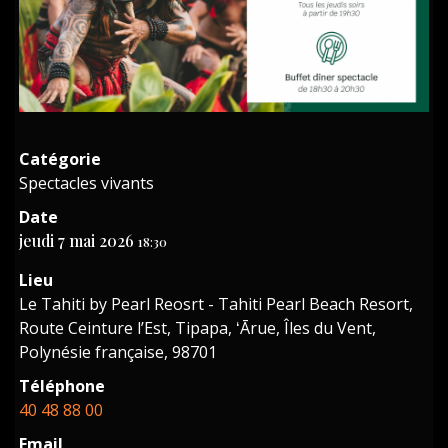
Catégorie
Spectacles vivants
Date
jeudi 7 mai 2026
18:30
Lieu
Le Tahiti by Pearl Reosrt - Tahiti Pearl Beach Resort,
Route Ceinture l’Est, Tipapa, ʻĀrue, Îles du Vent,
Polynésie française, 98701
Téléphone
40 48 88 00
Email