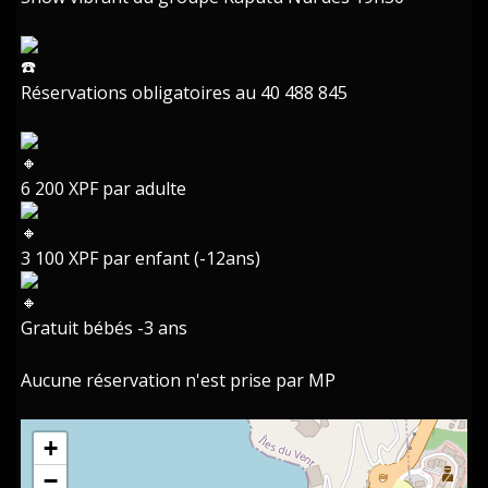
Réservations obligatoires au 40 488 845
6 200 XPF par adulte
3 100 XPF par enfant (-12ans)
Gratuit bébés -3 ans
Aucune réservation n'est prise par MP
+
−