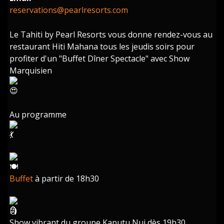
reservations@pearlresorts.com
Le Tahiti by Pearl Resorts vous donne rendez-vous au
restaurant Hiti Mahana tous les jeudis soirs pour
profiter d'un "Buffet Dîner Spectacle" avec Show
Marquisien
Au programme
Buffet
à partir de 18h30
Show vibrant du groupe Kaputu Nui dès 19h30