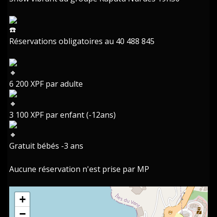
Réservations obligatoires au 40 488 845
6 200 XPF par adulte
3 100 XPF par enfant (-12ans)
Gratuit bébés -3 ans
Aucune réservation n'est prise par MP
+
−