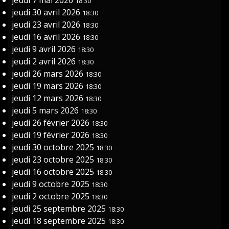
jeudi 7 mai 2026
18:30
jeudi 30 avril 2026
18:30
jeudi 23 avril 2026
18:30
jeudi 16 avril 2026
18:30
jeudi 9 avril 2026
18:30
jeudi 2 avril 2026
18:30
jeudi 26 mars 2026
18:30
jeudi 19 mars 2026
18:30
jeudi 12 mars 2026
18:30
jeudi 5 mars 2026
18:30
jeudi 26 février 2026
18:30
jeudi 19 février 2026
18:30
jeudi 30 octobre 2025
18:30
jeudi 23 octobre 2025
18:30
jeudi 16 octobre 2025
18:30
jeudi 9 octobre 2025
18:30
jeudi 2 octobre 2025
18:30
jeudi 25 septembre 2025
18:30
jeudi 18 septembre 2025
18:30