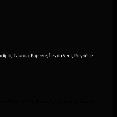
iipiti, Taunoa, Papeete, Îles du Vent, Polynésie
travail long et minutieux, fruit de deux années de