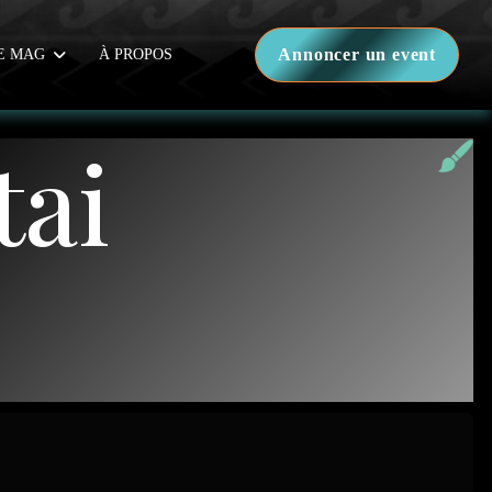
Annoncer un event
E MAG
À PROPOS
tai