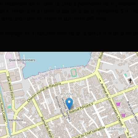
fondément ancré dans la culture polynésienne. Il y explore l
s à l’histoire et à l’identité des peuples polynésiens. Son tr
 dimension patrimoniale et culturelle affirmée.
 et engagé, et à partager avec nous ce temps fort de la vie d