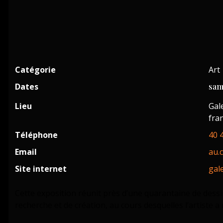
Catégorie
Art
Dates
sam
Lieu
Gal
fra
Téléphone
40 
Email
au.
Site internet
gal
Cette exposition réunit près d’une quarantaine de dessins
recherche et de création, au cours desquelles l’artiste