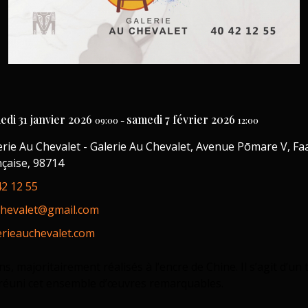
edi 31 janvier 2026
samedi 7 février 2026
09:00
-
12:00
erie Au Chevalet - Galerie Au Chevalet, Avenue Pōmare V, Faar
nçaise, 98714
42 12 55
chevalet@gmail.com
erieauchevalet.com
, majoritairement réalisés à l’encre de Chine. Il s’agit d’un 
 a réuni cet ensemble d’œuvres remarquables.