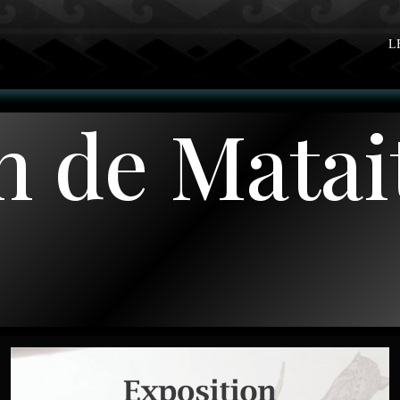
L
n de Matai