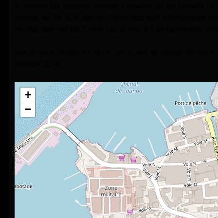
À travers ces dessins, Mataitai développe un univers pro
scènes de vie quotidienne, ainsi que des thématiques liée
Musée des Îles de Tahiti, qui confère à sa démarche une
Nous vous invitons à venir découvrir ce travail sensible
l’année 2026.
+
−