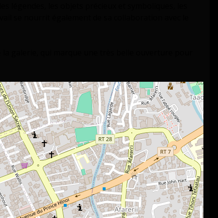
es légendes, les objets précieux et symboliques, les
avail se nourrit également de sa collaboration avec le
e la galerie, qui marque une très belle ouverture pour