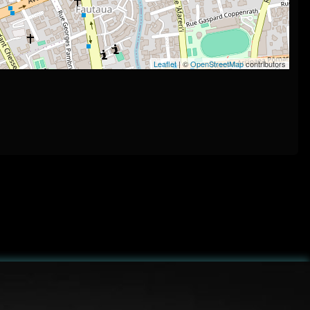
Leaflet
| ©
OpenStreetMap
contributors