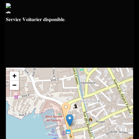
𝐒𝐞𝐫𝐯𝐢𝐜𝐞 𝐕𝐨𝐢𝐭𝐮𝐫𝐢𝐞𝐫 𝐝𝐢𝐬𝐩𝐨𝐧𝐢𝐛𝐥𝐞.
+
−