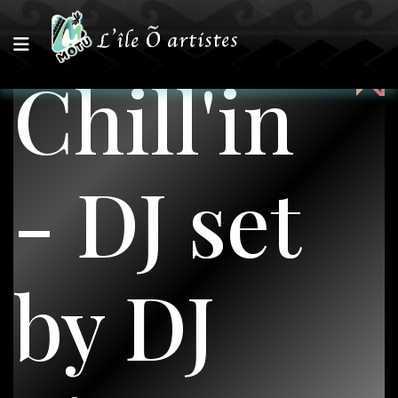
Chill'in
- DJ set
by DJ