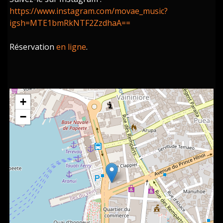
https://www.instagram.com/movae_music?
igsh=MTE1bmRkNTF2ZzdhaA==
Réservation
en ligne
.
+
−