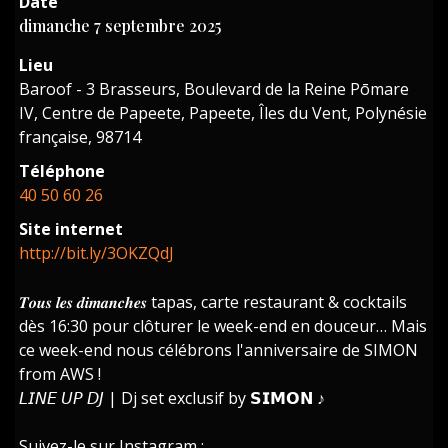
Date
dimanche 7 septembre 2025
Lieu
Baroof - 3 Brasseurs, Boulevard de la Reine Pōmare
IV, Centre de Papeete, Papeete, Îles du Vent, Polynésie
française, 98714
Téléphone
40 50 60 26
Site internet
http://bit.ly/3OKZQdJ
𝑻𝒐𝒖𝒔 𝒍𝒆𝒔 𝒅𝒊𝒎𝒂𝒏𝒄𝒉𝒆𝒔 tapas, carte restaurant & cocktails
dès 16:30 pour clôturer le week-end en douceur… Mais
ce week-end nous célébrons l'anniversaire de SIMON
from AWS !
𝘓𝘐𝘕𝘌 𝘜𝘗 𝘋𝘑 | Dj set exclusif by 𝗦𝗜𝗠𝗢𝗡 ♪
Suivez-le sur Instagram :