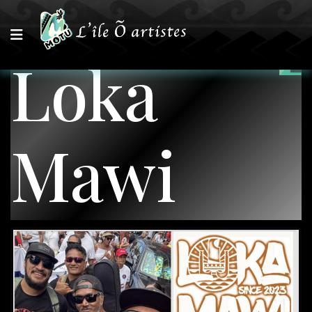
Loka
Mawi