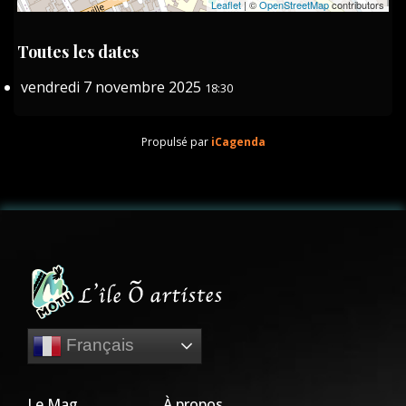
Leaflet
| ©
OpenStreetMap
contributors
Toutes les dates
vendredi 7 novembre 2025
18:30
Propulsé par
iCagenda
Français
Le Mag
À propos