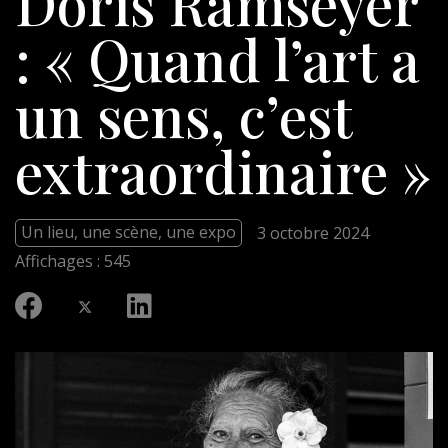
Doris Ramseyer
: « Quand l’art a
un sens, c’est
extraordinaire »
Un lieu, une scène, une expo
3 octobre 2024
Affichages : 545