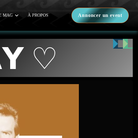
Annoncer un event
E MAG
À PROPOS
𝗔𝗬 ♡