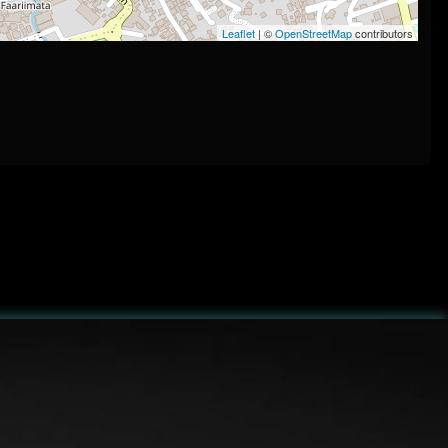
Leaflet
| ©
OpenStreetMap
contributors