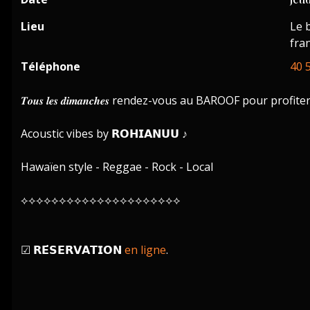
Lieu
Le 
fra
Téléphone
40 
𝑻𝒐𝒖𝒔 𝒍𝒆𝒔 𝒅𝒊𝒎𝒂𝒏𝒄𝒉𝒆𝒔 rendez-vous au BAROOF pou
Acoustic vibes by 𝗥𝗢𝗛𝗜𝗔𝗡𝗨𝗨 ♪
Hawaïen style - Reggae - Rock - Local
⟡⟡⟡⟡⟡⟡⟡⟡⟡⟡⟡⟡⟡⟡⟡⟡⟡⟡⟡⟡⟡
☑︎
𝗥𝗘́𝗦𝗘𝗥𝗩𝗔𝗧𝗜𝗢𝗡
en ligne
.