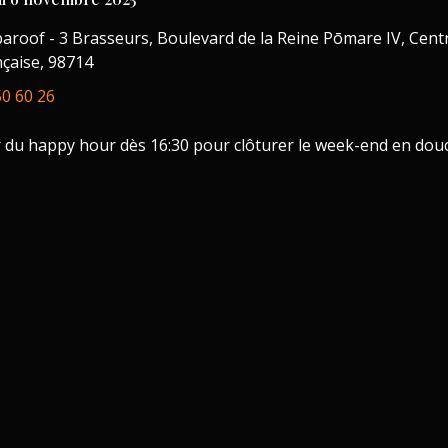
baroof - 3 Brasseurs, Boulevard de la Reine Pōmare IV, Centr
nçaise, 98714
50 60 26
r profiter du happy hour dès 16:30 pour clôturer le week-end en do