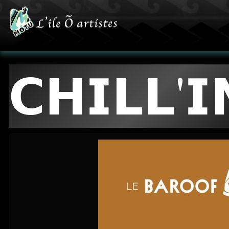
𝗖𝗛𝗜𝗟𝗟'