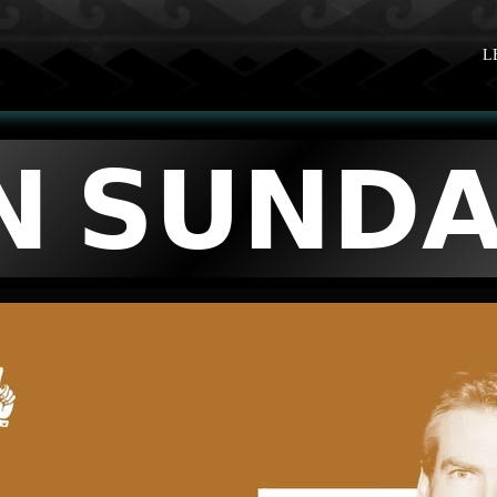
L
𝗡 𝗦𝗨𝗡𝗗