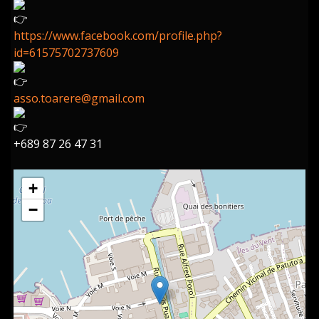
https://www.facebook.com/profile.php?
id=61575702737609
asso.toarere@gmail.com
+689 87 26 47 31
+
−