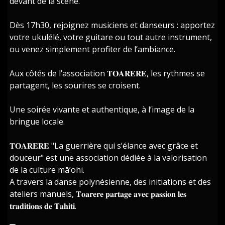
devant de la scène.
Dès 17h30, rejoignez musiciens et danseurs : apportez
votre ukulélé, votre guitare ou tout autre instrument,
ou venez simplement profiter de l’ambiance.
Aux côtés de l’association 𝐓𝐎𝐀𝐑𝐄𝐑𝐄, les rythmes se
partagent, les sourires se croisent.
Une soirée vivante et authentique, à l’image de la
bringue locale.
𝐓𝐎𝐀𝐑𝐄𝐑𝐄 "La guerrière qui s’élance avec grâce et
douceur" est une association dédiée à la valorisation
de la culture mā’ohi.
A travers la danse polynésienne, des initiations et des
ateliers manuels, 𝐓𝐨𝐚𝐫𝐞𝐫𝐞 𝐩𝐚𝐫𝐭𝐚𝐠𝐞 𝐚𝐯𝐞𝐜 𝐩𝐚𝐬𝐬𝐢𝐨𝐧 𝐥𝐞𝐬
𝐭𝐫𝐚𝐝𝐢𝐭𝐢𝐨𝐧𝐬 𝐝𝐞 𝐓𝐚𝐡𝐢𝐭𝐢.