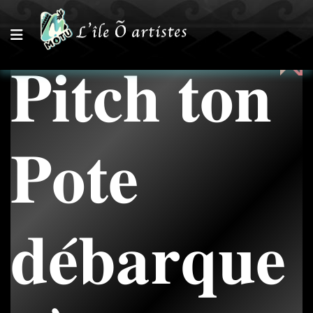
𝐏𝐢𝐭𝐜𝐡 𝐭𝐨𝐧
𝐏𝐨𝐭𝐞
𝐝𝐞́𝐛𝐚𝐫𝐪𝐮𝐞