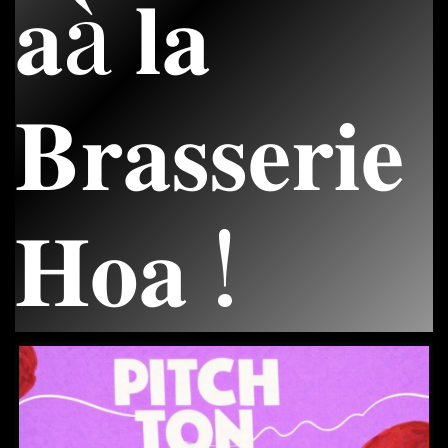
𝐚à 𝐥𝐚
𝐁𝐫𝐚𝐬𝐬𝐞𝐫𝐢𝐞
𝐇𝐨𝐚 !