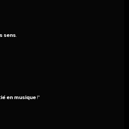
𝘀 𝘀𝗲𝗻𝘀.
𝗶𝗲́ 𝗲𝗻 𝗺𝘂𝘀𝗶𝗾𝘂𝗲 !"