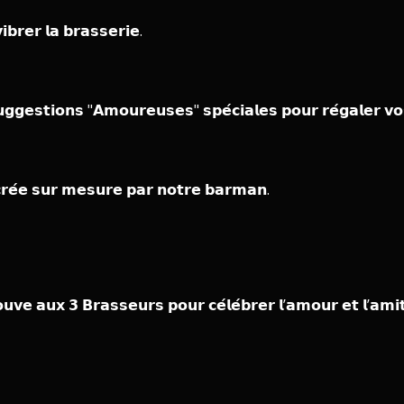
𝗯𝗿𝗲𝗿 𝗹𝗮 𝗯𝗿𝗮𝘀𝘀𝗲𝗿𝗶𝗲.
𝘂𝗴𝗴𝗲𝘀𝘁𝗶𝗼𝗻𝘀 "𝗔𝗺𝗼𝘂𝗿𝗲𝘂𝘀𝗲𝘀" 𝘀𝗽𝗲́𝗰𝗶𝗮𝗹𝗲𝘀 𝗽𝗼𝘂𝗿 𝗿𝗲́𝗴𝗮𝗹𝗲𝗿 𝘃
 𝗰𝗿𝗲́𝗲 𝘀𝘂𝗿 𝗺𝗲𝘀𝘂𝗿𝗲 𝗽𝗮𝗿 𝗻𝗼𝘁𝗿𝗲 𝗯𝗮𝗿𝗺𝗮𝗻.
𝘃𝗲 𝗮𝘂𝘅 𝟯 𝗕𝗿𝗮𝘀𝘀𝗲𝘂𝗿𝘀 𝗽𝗼𝘂𝗿 𝗰𝗲́𝗹𝗲́𝗯𝗿𝗲𝗿 𝗹’𝗮𝗺𝗼𝘂𝗿 𝗲𝘁 𝗹’𝗮𝗺𝗶