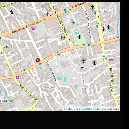
Leaflet
| ©
OpenStreetMap
contributors