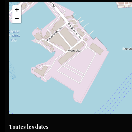
+
−
Toutes les dates