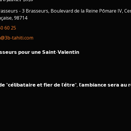
rasseurs - 3 Brasseurs, Boulevard de la Reine Pōmare IV, Cen
nçaise, 98714
50 60 25
@3b-tahiti.com
𝗮𝘀𝘀𝗲𝘂𝗿𝘀 𝗽𝗼𝘂𝗿 𝘂𝗻𝗲 𝗦𝗮𝗶𝗻𝘁-𝗩𝗮𝗹𝗲𝗻𝘁𝗶𝗻
𝗰𝗲́𝗹𝗶𝗯𝗮𝘁𝗮𝗶𝗿𝗲 𝗲𝘁 𝗳𝗶𝗲𝗿 𝗱𝗲 𝗹’𝗲̂𝘁𝗿𝗲", 𝗹’𝗮𝗺𝗯𝗶𝗮𝗻𝗰𝗲 𝘀𝗲𝗿𝗮 𝗮𝘂 