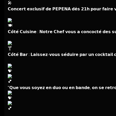
𝗖𝗼𝗻𝗰𝗲𝗿𝘁 𝗲𝘅𝗰𝗹𝘂𝘀𝗶𝗳 𝗱𝗲 𝗣𝗘𝗣𝗘𝗡𝗔 𝗱𝗲̀𝘀 𝟮𝟭𝗵 𝗽𝗼𝘂𝗿 𝗳𝗮𝗶𝗿𝗲 𝘃
𝗖𝗼̂𝘁𝗲́ 𝗖𝘂𝗶𝘀𝗶𝗻𝗲 : 𝗡𝗼𝘁𝗿𝗲 𝗖𝗵𝗲𝗳 𝘃𝗼𝘂𝘀 𝗮 𝗰𝗼𝗻𝗰𝗼𝗰𝘁𝗲́ 𝗱𝗲𝘀 
𝗖𝗼̂𝘁𝗲́ 𝗕𝗮𝗿 : 𝗟𝗮𝗶𝘀𝘀𝗲𝘇-𝘃𝗼𝘂𝘀 𝘀𝗲́𝗱𝘂𝗶𝗿𝗲 𝗽𝗮𝗿 𝘂𝗻 𝗰𝗼𝗰𝗸𝘁𝗮𝗶
"𝗤𝘂𝗲 𝘃𝗼𝘂𝘀 𝘀𝗼𝘆𝗲𝘇 𝗲𝗻 𝗱𝘂𝗼 𝗼𝘂 𝗲𝗻 𝗯𝗮𝗻𝗱𝗲, 𝗼𝗻 𝘀𝗲 𝗿𝗲𝘁𝗿𝗼𝘂