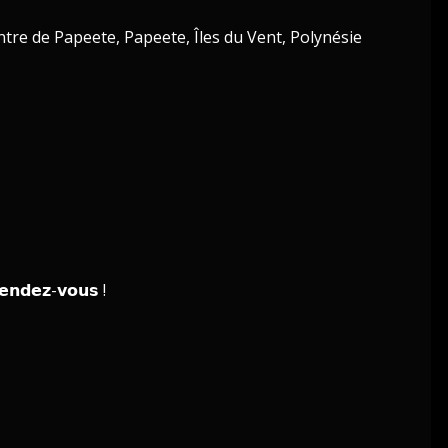
tre de Papeete, Papeete, Îles du Vent, Polynésie
𝗲𝗻𝗱𝗲𝘇-𝘃𝗼𝘂𝘀 !