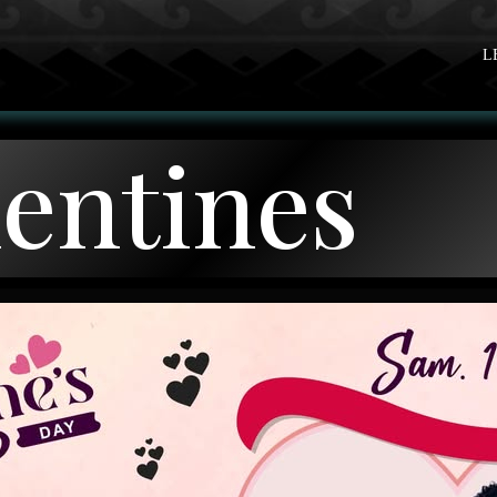
L
entines