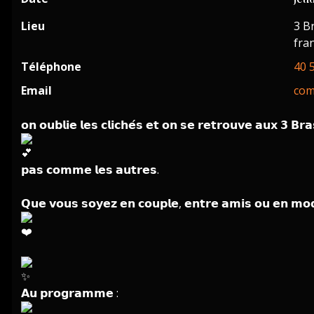
Lieu
3 B
fra
Téléphone
40 
Email
com
𝗼𝗻 𝗼𝘂𝗯𝗹𝗶𝗲 𝗹𝗲𝘀 𝗰𝗹𝗶𝗰𝗵𝗲́𝘀 𝗲𝘁 𝗼𝗻 𝘀𝗲 𝗿𝗲𝘁𝗿𝗼𝘂𝘃𝗲 𝗮𝘂𝘅 𝟯 𝗕𝗿
𝗽𝗮𝘀 𝗰𝗼𝗺𝗺𝗲 𝗹𝗲𝘀 𝗮𝘂𝘁𝗿𝗲𝘀.
𝗤𝘂𝗲 𝘃𝗼𝘂𝘀 𝘀𝗼𝘆𝗲𝘇 𝗲𝗻 𝗰𝗼𝘂𝗽𝗹𝗲, 𝗲𝗻𝘁𝗿𝗲 𝗮𝗺𝗶𝘀 𝗼𝘂 𝗲𝗻 𝗺𝗼𝗱𝗲 "
𝗔𝘂 𝗽𝗿𝗼𝗴𝗿𝗮𝗺𝗺𝗲 :