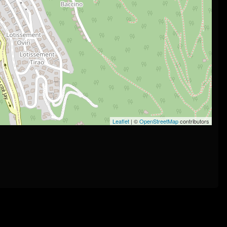
Leaflet
| ©
OpenStreetMap
contributors