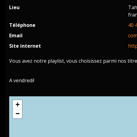
Lieu
Tah
fra
Téléphone
40 
Email
com
Site internet
htt
Vous avez notre playlist, vous choisissez parmi nos tit
A vendredi!
+
−