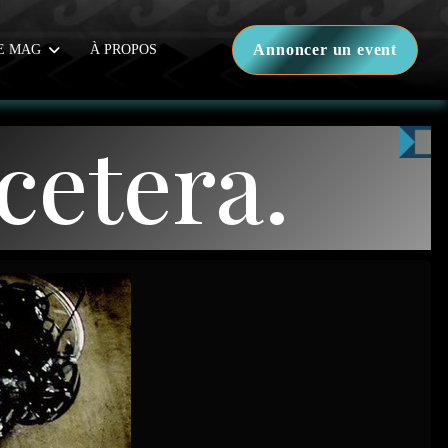
Annoncer un event
E MAG
À PROPOS
tcetera.