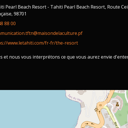
iti Pearl Beach Resort - Tahiti Pearl Beach Resort, Route Cein
nçaise, 98701
48 88 00
munication.tftn@maisondelaculture.pf
ps://www.letahiti.com/fr-fr/the-resort
res et nous vous interprétons ce que vous aurez envie d'ente