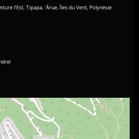
ture l’Est, Tipapa, ʻĀrue, Îles du Vent, Polynésie
ndre!