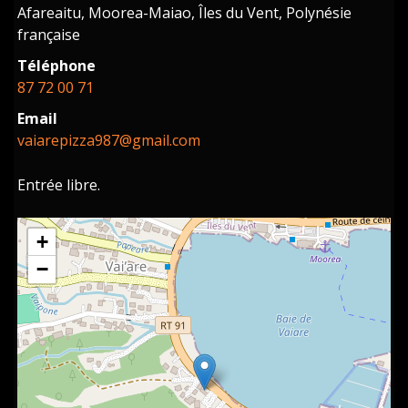
Afareaitu, Moorea-Maiao, Îles du Vent, Polynésie
française
Téléphone
87 72 00 71
Email
vaiarepizza987@gmail.com
Entrée libre.
+
−