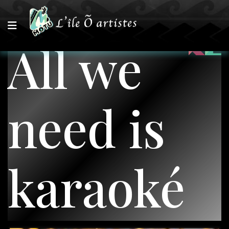
All we
need is
karaoké