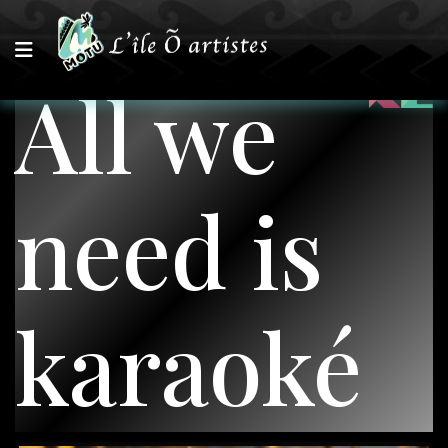
All we
need is
karaoké