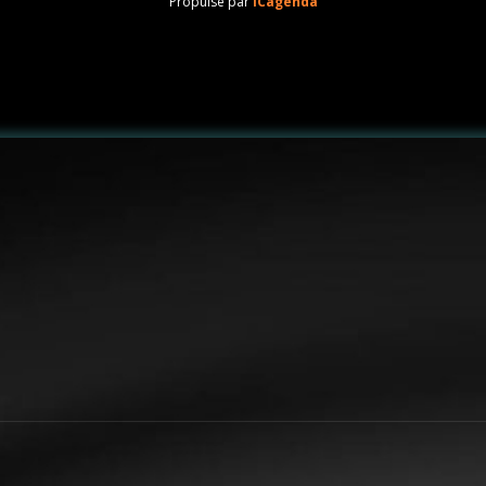
Propulsé par
iCagenda