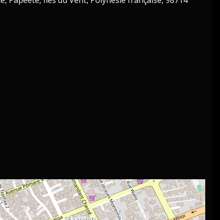
, Papeete, Îles du Vent, Polynésie française, 98714