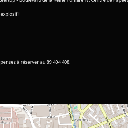
Reeftop - Boulevard de la Reine Pōmare IV, Centre de Papeete
xplosif !
 pensez à réserver au 89 404 408.