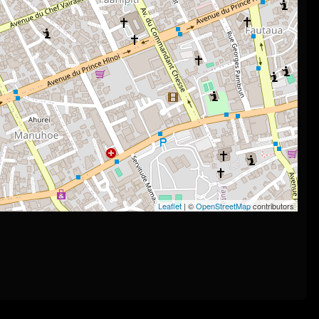
Leaflet
| ©
OpenStreetMap
contributors